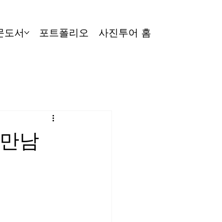
문도서
포트폴리오
사진투어 홈
 만남