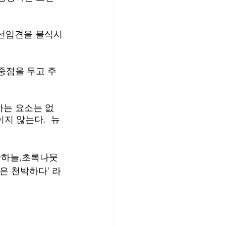
 선입견을 불식시
중점을 두고 주
하는 요소는 없
지 않는다.  뉴
 
파란하늘,초록나뭇
은 천박하다’ 라