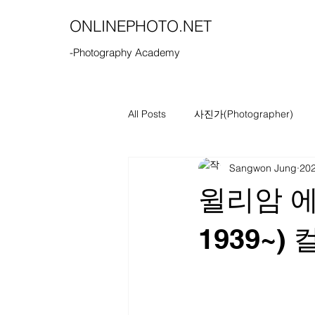
ONLINEPHOTO.NET
-Photography Academy
All Posts
사진가(Photographer)
Sangwon Jung
20
윌리암 에글
1939~