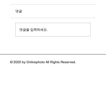
댓글
댓글을 입력하세요.
일상을 예술로 바꾼 컬러 사진가 스티븐 쇼
어(Stephen Shore :1947~ )
© 2020 by Onlinephoto All Rights Reserved.