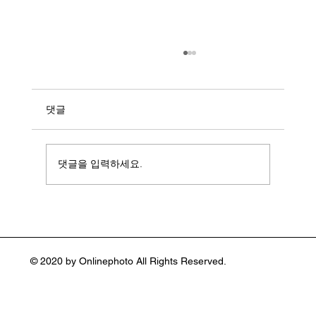
댓글
댓글을 입력하세요.
일상을 예술로 바꾼 컬러 사진가 스티븐 쇼
어(Stephen Shore :1947~ )
© 2020 by Onlinephoto All Rights Reserved.