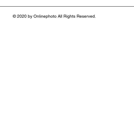
어(Stephen Shore :1947~ )
© 2020 by Onlinephoto All Rights Reserved.