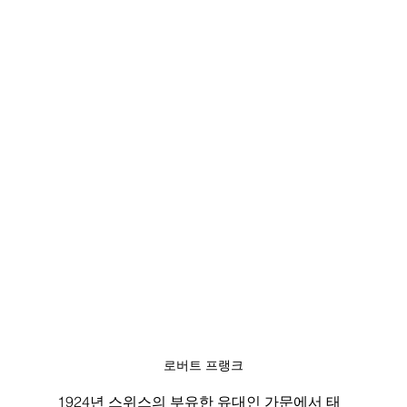
로버트 프랭크
1924년 스위스의 부유한 유대인 가문에서 태