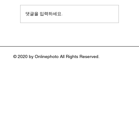
댓글을 입력하세요.
일상을 예술로 바꾼 컬러 사진가 스티븐 쇼
어(Stephen Shore :1947~ )
© 2020 by Onlinephoto All Rights Reserved.