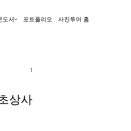
문도서
포트폴리오
사진투어 홈
 초상사