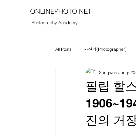
ONLINEPHOTO.NET
-Photography Academy
All Posts
사진가(Photographer)
Sangwon Jung
20
필립 할스만(
1906~
진의 거