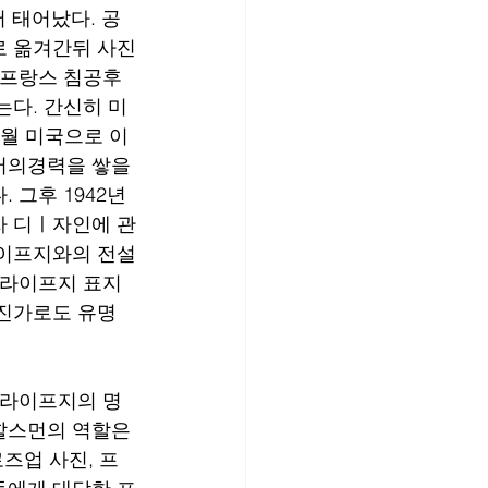
 태어났다. 공
로 옮겨간뒤 사진
 프랑스 침공후
는다. 간신히 미
1월 미국으로 이
서의경력을 쌓을 
 그후 1942년 
자 디ㅣ자인에 관
라이프지와의 전설
 라이프지 표지 
진가로도 유명 
 라이프지의 명
할스먼의 역할은 
즈업 사진, 프